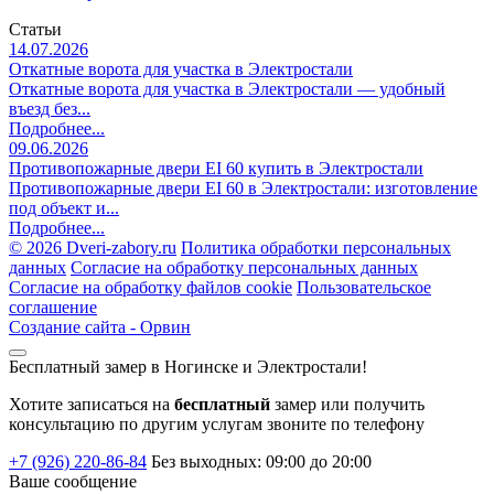
Статьи
14.07.2026
Откатные ворота для участка в Электростали
Откатные ворота для участка в Электростали — удобный
въезд без...
Подробнее...
09.06.2026
Противопожарные двери EI 60 купить в Электростали
Противопожарные двери EI 60 в Электростали: изготовление
под объект и...
Подробнее...
©
2026 Dveri-zabory.ru
Политика обработки персональных
данных
Согласие на обработку персональных данных
Согласие на обработку файлов cookie
Пользовательское
соглашение
Создание сайта -
Орвин
Бесплатный замер в Ногинске и Электростали!
Хотите записаться на
бесплатный
замер или получить
консультацию по другим услугам звоните по телефону
+7 (926) 220-86-84
Без выходных: 09:00 до 20:00
Ваше сообщение