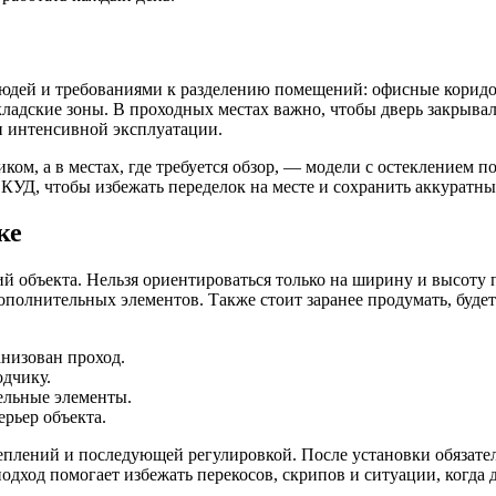
 людей и требованиями к разделению помещений: офисные корид
адские зоны. В проходных местах важно, чтобы дверь закрывала
и интенсивной эксплуатации.
ком, а в местах, где требуется обзор, — модели с остеклением 
СКУД, чтобы избежать переделок на месте и сохранить аккуратн
ке
 объекта. Нельзя ориентироваться только на ширину и высоту п
полнительных элементов. Также стоит заранее продумать, будет
анизован проход.
одчику.
ельные элементы.
рьер объекта.
лений и последующей регулировкой. После установки обязательн
одход помогает избежать перекосов, скрипов и ситуации, когда 