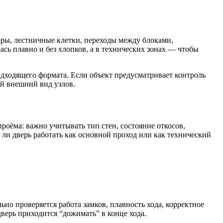
оры, лестничные клетки, переходы между блоками,
сь плавно и без хлопков, а в технических зонах — чтобы
подходящего формата. Если объект предусматривает контроль
ый внешний вид узлов.
роёма: важно учитывать тип стен, состояние откосов,
 ли дверь работать как основной проход или как технический
о проверяется работа замков, плавность хода, корректное
дверь приходится “дожимать” в конце хода.