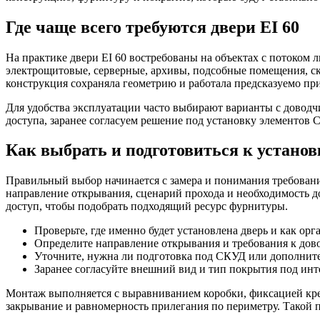
Где чаще всего требуются двери EI 60
На практике двери EI 60 востребованы на объектах с потоком
электрощитовые, серверные, архивы, подсобные помещения, скл
конструкция сохраняла геометрию и работала предсказуемо пр
Для удобства эксплуатации часто выбирают варианты с доводчи
доступа, заранее согласуем решение под установку элементов 
Как выбрать и подготовиться к установ
Правильный выбор начинается с замера и понимания требований
направление открывания, сценарий прохода и необходимость до
доступ, чтобы подобрать подходящий ресурс фурнитуры.
Проверьте, где именно будет установлена дверь и как орг
Определите направление открывания и требования к дов
Уточните, нужна ли подготовка под СКУД или дополнит
Заранее согласуйте внешний вид и тип покрытия под инте
Монтаж выполняется с выравниванием коробки, фиксацией креп
закрывание и равномерность прилегания по периметру. Такой п