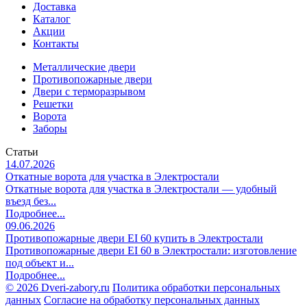
Доставка
Каталог
Акции
Контакты
Металлические двери
Противопожарные двери
Двери с терморазрывом
Решетки
Ворота
Заборы
Статьи
14.07.2026
Откатные ворота для участка в Электростали
Откатные ворота для участка в Электростали — удобный
въезд без...
Подробнее...
09.06.2026
Противопожарные двери EI 60 купить в Электростали
Противопожарные двери EI 60 в Электростали: изготовление
под объект и...
Подробнее...
©
2026 Dveri-zabory.ru
Политика обработки персональных
данных
Согласие на обработку персональных данных