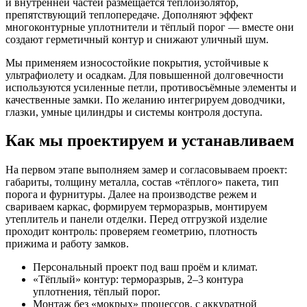
и внутренней частей размещается теплоизолятор,
препятствующий теплопередаче. Дополняют эффект
многоконтурные уплотнители и тёплый порог — вместе они
создают герметичный контур и снижают уличный шум.
Мы применяем износостойкие покрытия, устойчивые к
ультрафиолету и осадкам. Для повышенной долговечности
используются усиленные петли, противосъёмные элементы и
качественные замки. По желанию интегрируем доводчики,
глазки, умные цилиндры и системы контроля доступа.
Как мы проектируем и устанавливаем
На первом этапе выполняем замер и согласовываем проект:
габариты, толщину металла, состав «тёплого» пакета, тип
порога и фурнитуры. Далее на производстве режем и
свариваем каркас, формируем терморазрыв, монтируем
утеплитель и панели отделки. Перед отгрузкой изделие
проходит контроль: проверяем геометрию, плотность
прижима и работу замков.
Персональный проект под ваш проём и климат.
«Тёплый» контур: терморазрыв, 2–3 контура
уплотнения, тёплый порог.
Монтаж без «мокрых» процессов, с аккуратной