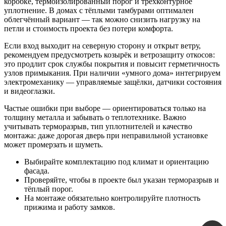
коробке, термоизолированный порог и трёхконтурное
уплотнение. В домах с тёплыми тамбурами оптимален
облегчённый вариант — так можно снизить нагрузку на
петли и стоимость проекта без потери комфорта.
Если вход выходит на северную сторону и открыт ветру,
рекомендуем предусмотреть козырёк и ветрозащиту откосов:
это продлит срок службы покрытия и повысит герметичность
узлов примыкания. При наличии «умного дома» интегрируем
электромеханику — управляемые защёлки, датчики состояния
и видеоглазки.
Частые ошибки при выборе — ориентироваться только на
толщину металла и забывать о теплотехнике. Важно
учитывать терморазрыв, тип уплотнителей и качество
монтажа: даже дорогая дверь при неправильной установке
может промерзать и шуметь.
Выбирайте комплектацию под климат и ориентацию
фасада.
Проверяйте, чтобы в проекте был указан терморазрыв и
тёплый порог.
На монтаже обязательно контролируйте плотность
прижима и работу замков.