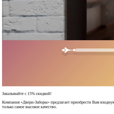
Заказывайте с 15% скидкой!
Компания «Двери-Заборы» предлагает приобрести Вам входную 
только самое высокое качество.